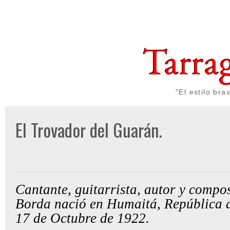
Tarra
"El estilo br
El Trovador del Guarán.
Publicado por
Gon Cullen
a las
lunes, octubre 14, 2013
Cantante, guitarrista, autor y compo
Borda
nació en Humaitá, República 
17 de Octubre de 1922.