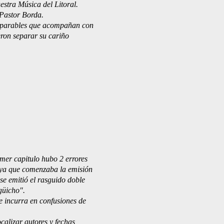
estra Música del Litoral.
Pastor Borda.
separables que acompañan con
eron separar su cariño
imer capitulo hubo 2 errores
a que comenzaba la emisión
se emitió el rasguido doble
üicho". 
e incurra en confusiones de 
calizar autores y fechas 