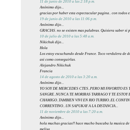
11 de junio de 2010 a las 2:18 p.m.
Anónimo dijo...
gracias por haber esta expectacular pagina.. con todos e
19 de junio de 2010 a las 11:06 p.m.
Anónimo dijo...
GRACIAS. no se existen mas palabras. Quisiera saber si 
10 de julio de 2010 a las 5:48 a.m.
Nikichuk dijo...
Hola
Los estoy escuchando desde France. Toco verdulera de dos
asi como conseguirlas.
Alejandro Nikichuk
Francia
14 de agosto de 2010 a las 3:20 a.m.
Anónimo dijo...
YO SOY DE MERCEDES CTES..PERO MI FAVORITO ES 
SANGRE..NUNCA TE MORIRAS TARRAGO Y TE ESTOY
CHAMIGO..TAMBIEN VIVI EN RIO TURBIO..EL CONFI
CORRENTINO...UN SAPUKAY A LA DISTANCIA...
11 de noviembre de 2010 a las 7:20 a.m.
Anónimo dijo...
hola muchas gracias!! hace mucho buscaba la musica de t
melisa