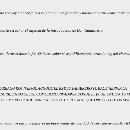
stos cd voy a hacer feliz a mi papa que es fanatico y nacio en curuzu como tarrago
podria escuchar el sapucai de la introduccion de Don Guaalberto
 hileras et doce bajos. Quisiera saber si se publican partituras del rey del chama
TARRAGO ROS (VIEJO)..AUNQUE EL ESTILO PAIUBRERO TE HACE HERVIR LA
 ESCRIBIENDO DESDE COMODORO RIVADAVIA DONDE ESTA DIFUNDIDA TU 
N DEL MUNDO Y AHI TAMBIEN ESTA TU CORDIONA...QUE ORGULLO TE DA SER
arrago ros para mi papa, es un buen regalo de navidad de corazon gracias!!!y feli