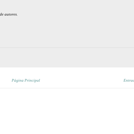
de autores.
Página Principal
Entra