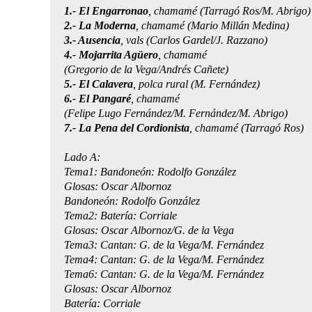
1.- El Engarronao
, chamamé (Tarragó Ros/M. Abrigo)
2.- La Moderna
, chamamé (Mario Millán Medina)
3.- Ausencia
, vals (Carlos Gardel/J. Razzano)
4.- Mojarrita Agüero
, chamamé
(Gregorio de la Vega/Andrés Cañete)
5.- El Calavera
, polca rural (M. Fernández)
6.- El Pangaré
, chamamé
(Felipe Lugo Fernández/M. Fernández/M. Abrigo)
7.- La Pena del Cordionista
, chamamé (Tarragó Ros)
Lado A:
Tema1: Bandoneón: Rodolfo González
Glosas: Oscar Albornoz
Bandoneón: Rodolfo González
Tema2: Batería: Corriale
Glosas: Oscar Albornoz/G. de la Vega
Tema3: Cantan: G. de la Vega/M. Fernández
Tema4: Cantan: G. de la Vega/M. Fernández
Tema6: Cantan: G. de la Vega/M. Fernández
Glosas: Oscar Albornoz
Batería: Corriale