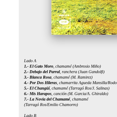
Lado A
1.- El Gato Moro
, chamamé (Ambrosio Miño)
2.- Debajo del Parral
, ranchera (Juan Gandolfi)
3.- Blanca Rosa
, chamamé (M. Ramirez)
4.- Por Dos Hileras
, chamarrita
Agueda Mansilla/Rodol
5.- El Changüí
, chamamé (Tarragó Ros/J. Salinas)
6.- Mis Harapos
, canción (M. Garcia/A. Ghiraldo)
7.- La Novia del Chamamé
, chamamé
(Tarragó Ros/Emilio Chamorro)
Lado B