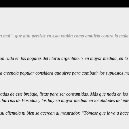
in mal", que aún persiste en esta región como amuleto contra la mala
on ruda en los hogares del litoral argentino. Y en mayor medida, en la
La creencia popular considera que sirve para combatir los supuestos m
radas de este brebaje, listas para ser consumidas. Más que nada en los
 barrios de Posadas y los hay en mayor medida en localidades del inte
 su clientela ni bien se acercan al mostrador. “Tómese que le va a hace