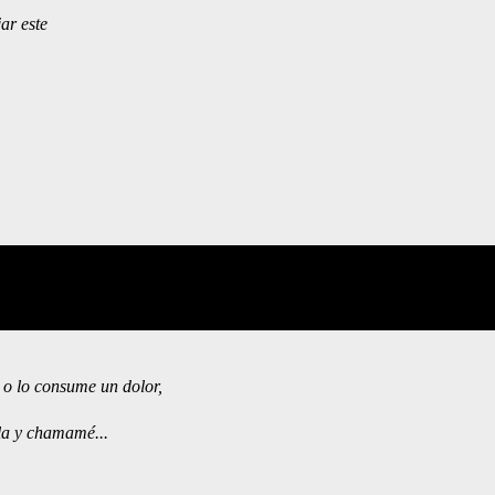
jar este
 o lo consume un dolor, 
ola y chamamé...