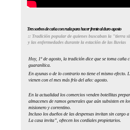
Tres sorbos de caña con ruda para hacer frente al duro agosto
:: Tradición popular de quienes buscaban la "tierra s
y las enfermedades durante la estación de las lluvias
Hoy, 1º de agosto, la tradición dice que se toma caña c
guaranítica.
En ayunas o de lo contrario no tiene el mismo efecto. 
vienen con el mes más frío del año: agosto.
En la actualidad los comercios venden botellitas prepa
almacenes de ramos generales que aún subsisten en los
misionero y correntino.
Incluso los dueños de las despensas invitan sin cargo a
La casa invita”, ofrecen los cordiales propietarios.