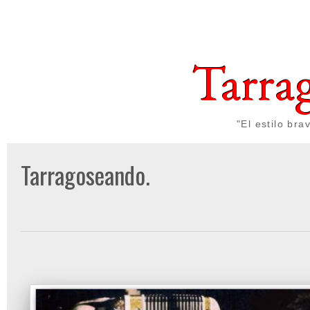
Tarra
"El estilo br
Tarragoseando.
Publicado por
Gon Cullen
a las
viernes, julio 11, 2008