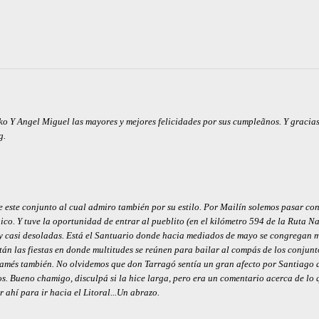
ko Y Angel Miguel las mayores y mejores felicidades por sus cumpleãnos. Y gracia
g.
este conjunto al cual admiro también por su estilo. Por Mailín solemos pasar con
co. Y tuve la oportunidad de entrar al pueblito (en el kilómetro 594 de la Ruta N
as y casi desoladas. Está el Santuario donde hacia mediados de mayo se congregan m
están las fiestas en donde multitudes se reúnen para bailar al compás de los conjunt
amés también. No olvidemos que don Tarragó sentía un gran afecto por Santiago d
. Bueno chamigo, disculpá si la hice larga, pero era un comentario acerca de lo
ahí para ir hacia el Litoral...Un abrazo.