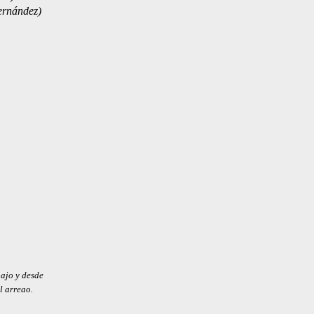
ernández)
ajo y desde
l arreao.