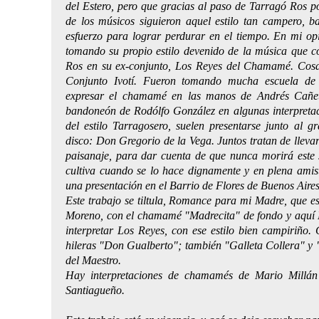
del Estero, pero que gracias al paso de Tarragó Ros p
de los músicos siguieron aquel estilo tan campero, b
esfuerzo para lograr perdurar en el tiempo. En mi op
tomando su propio estilo devenido de la música que co
Ros en su ex-conjunto, Los Reyes del Chamamé. Cosa
Conjunto Ivotí. Fueron tomando mucha escuela de 
expresar el chamamé en las manos de Andrés Cañet
bandoneón de Rodólfo González en algunas interpretac
del estilo Tarragosero, suelen presentarse junto al 
disco: Don Gregorio de la Vega. Juntos tratan de llevar
paisanaje, para dar cuenta de que nunca morirá este 
cultiva cuando se lo hace dignamente y en plena amis
una presentación en el Barrio de Flores de Buenos Aire
Este trabajo se tiltula, Romance para mi Madre, que es
Moreno, con el chamamé "Madrecita" de fondo y aquí L
interpretar Los Reyes, con ese estilo bien campiri
hileras "Don Gualberto"; también "Galleta Collera" y 
del Maestro.
Hay interpretaciones de chamamés de Mario Millán 
Santiagueño.