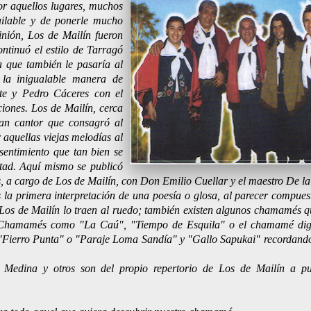
or aquellos lugares, muchos
ailable y de ponerle mucho
inión, Los de Mailín fueron
ntinuó el estilo de Tarragó
 que también le pasaría al
la inigualable manera de
e y Pedro Cáceres con el
iones. Los de Mailín, cerca
gran cantor que consagró al
 aquellas viejas melodías al
sentimiento que tan bien se
tad. Aquí mismo se publicó
s, a cargo de Los de Mailín, con Don Emilio Cuellar y el maestro De la
 la primera interpretación de una poesía o glosa, al parecer compues
os de Mailín lo traen al ruedo; también existen algunos chamamés q
ño. Chamamés como "La Caú", "Tiempo de Esquila" o el chamamé dig
"Fierro Punta" o "Paraje Loma Sandía" y "Gallo Sapukai" recordando 
Medina y otros son del propio repertorio de Los de Mailín a pur