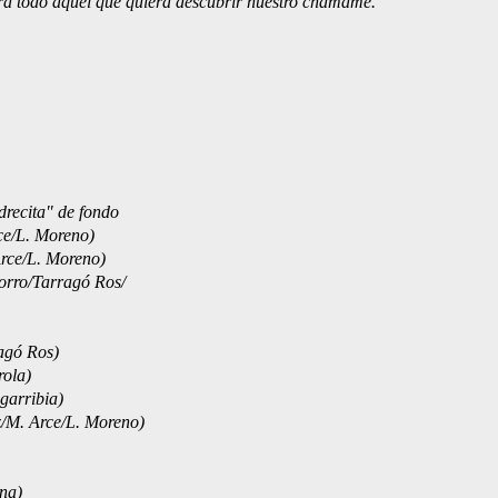
para todo aquel que quiera descubrir nuestro chamamé.
drecita" de fondo
ce/L. Moreno)
rce/L. Moreno)
orro/Tarragó Ros/
agó Ros)
ola)
garribia)
/M. Arce/L. Moreno)
na)