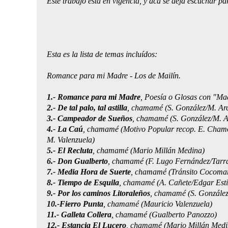
Este trabajo está en vigencia, y acá se deja escuchar 
Esta es la lista de temas incluídos:
Romance para mi Madre - Los de Mailín.
1.- Romance para mi Madre
, Poesía o Glosas con "Ma
2.- De tal palo, tal astilla
, chamamé (S. González/M. Ar
3.- Campeador de Sueños
, chamamé (S. González/M. A
4.- La Caú
, chamamé (Motivo Popular recop. E. Cham
M. Valenzuela)
5.- El Recluta
, chamamé (Mario Millán Medina)
6.- Don Gualberto
, chamamé (F. Lugo Fernández/Tarr
7.- Media Hora de Suerte
, chamamé (Tránsito Cocomar
8.- Tiempo de Esquila
, chamamé (A. Cañete/Edgar Esti
9.- Por los caminos Litoraleños
, chamamé (S. González
10.-Fierro Punta
, chamamé (Mauricio Valenzuela)
11.- Galleta Collera
, chamamé (Gualberto Panozzo)
12.- Estancia El Lucero
, chamamé (Mario Millán Medi