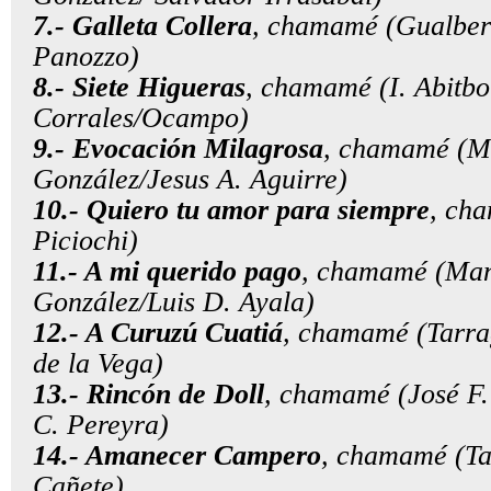
7.- Galleta Collera
, chamamé (Gualber
Panozzo)
8.- Siete Higueras
, chamamé (I. Abitbo
Corrales/Ocampo)
9.- Evocación Milagrosa
, chamamé (M
González/Jesus A. Aguirre)
10.- Quiero tu amor para siempre
, ch
Piciochi)
11.- A mi querido pago
, chamamé (Man
González/Luis D. Ayala)
12.- A Curuzú Cuatiá
, chamamé (Tarra
de la Vega)
13.- Rincón de Doll
, chamamé (José F.
C. Pereyra)
14.- Amanecer Campero
, chamamé (Ta
Cañete)