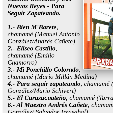
Nuevos Reyes - Para
Seguir Zapateando.
1.- Bien M'Barete
,
chamamé (Manuel Antonio
González/Andrés Cañete)
2.- Eliseo Castillo
,
chamamé (Emilio
Chamorro)
3.- Mi Ponchillo Colorad
o
,
chamamé (Mario Millán Medina)
4.- Para seguir zapateando
, chamamé 
González/Mario Schivert)
5.- El Curuzucuateño
, chamamé (Tarr
6.- Al Maestro Andrés Cañete
, chamam
González/ Salvador Irrasabal)