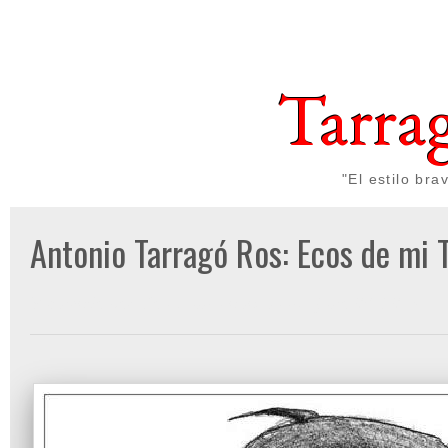
Tarra
"El estilo br
Antonio Tarragó Ros: Ecos de mi T
Publicado por
Gon Cullen
a las
lunes, julio 08, 2013